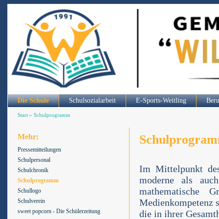
Die Schule
Schulsozialarbeit
E-Sports-Weitling
Beru
Start
»
Schulprogramm
Mehr:
Schulprogra
Pressemitteilungen
Schulpersonal
Im Mittelpunkt de
Schulchronik
moderne als auch
Schulprogramm
mathematische Gru
Schullogo
Medienkompetenz so
Schulverein
sweet popcorn - Die Schülerzeitung
die in ihrer Gesamt