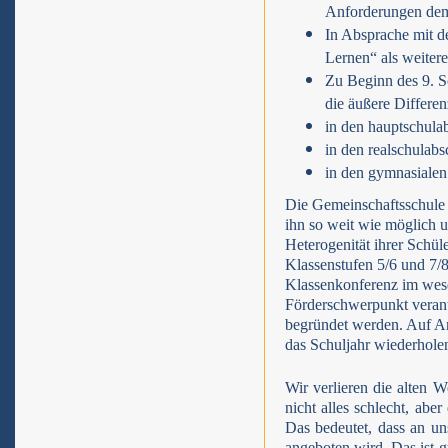
Anforderungen dem 
In Absprache mit d
Lernen“ als weiter
Zu Beginn des 9. S
die äußere Differen
in den hauptschula
in den realschulab
in den gymnasialen
Die Gemeinschaftsschule 
ihn so weit wie möglich um
Heterogenität ihrer Schü
Klassenstufen 5/6 und 7/8
Klassenkonferenz im wese
Förderschwerpunkt veran
begründet werden. Auf An
das Schuljahr wiederhole
Wir verlieren die alten 
nicht alles schlecht, abe
Das bedeutet, dass an uns
angeboten wird. Das ist gu